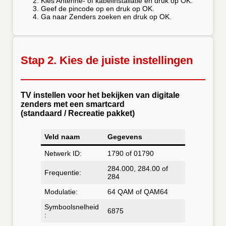
Kies Antenne- of kabelinstallatie en druk op OK.
Geef de pincode op en druk op OK.
Ga naar Zenders zoeken en druk op OK.
Stap 2. Kies de juiste instellingen
TV instellen voor het bekijken van digitale
zenders met een smartcard
(standaard / Recreatie pakket)
Veld naam
Gegevens
Netwerk ID:
1790 of 01790
284.000, 284.00 of
Frequentie:
284
Modulatie:
64 QAM of QAM64
Symboolsnelheid
6875
: