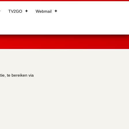
TV2GO
Webmail
e, te bereiken via