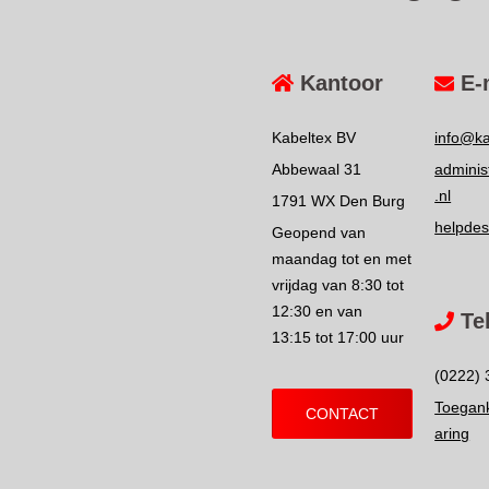
Kantoor
E-
Kabeltex BV
info@ka
Abbewaal 31
adminis
.nl
1791 WX Den Burg
helpdes
Geopend van
maandag tot en met
vrijdag van 8:30 tot
12:30 en van
Te
13:15 tot 17:00 uur
(0222) 
Toegank
CONTACT
aring